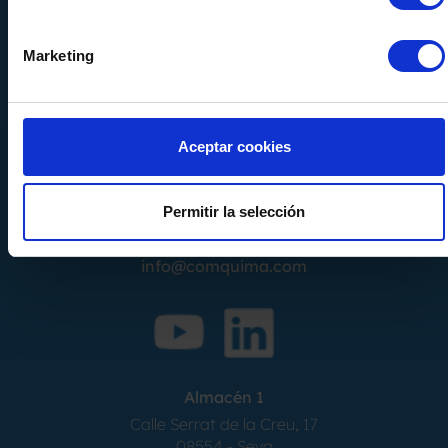
Marketing
Aceptar cookies
Calle Alemania, 32
08520
Les Franqueses del Valles
Barcelona
-
España
Permitir la selección
Tel.
+34 936 460 403
info@comquima.com
Almacén 1
Calle Serrat de la Creu, 17
08554 - Seva