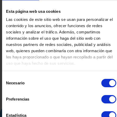
Esta página web usa cookies
Las cookies de este sitio web se usan para personalizar el
contenido y los anuncios, ofrecer funciones de redes
sociales y analizar el tráfico. Además, compartimos
información sobre el uso que haga del sitio web con
nuestros partners de redes sociales, publicidad y análisis
web, quienes pueden combinarla con otra información que
BOMBA CENTRIFUGA 4
BOMBA CEN
KW
K
les haya proporcionado o que hayan recopilado a partir del
uso que haya hecho de sus servicios.
Selección
Necesario
de
consentimiento
Preferencias
Estadística