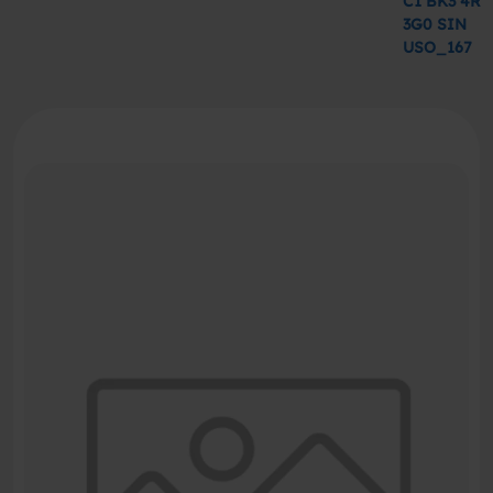
C1 BK3 4R
3G0 SIN
USO_167