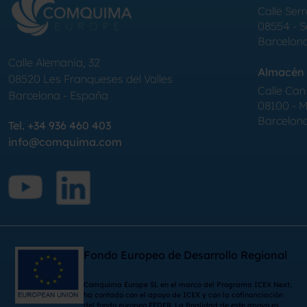
Calle Serr
08554 - 
Barcelon
Calle Alemania, 32
Almacén 
08520
Les Franqueses del Valles
Calle Can 
Barcelona
-
España
08100 - Mo
Barcelon
Tel.
+34 936 460 403
info@comquima.com
Fondo Europeo de Desarrollo Regional
Comquima Europe SL en el marco del Programa ICEX Next,
ha contado con el apoyo de ICEX y con la cofinanciación
del fondo europeo FEDER. La finalidad de este apoyo es