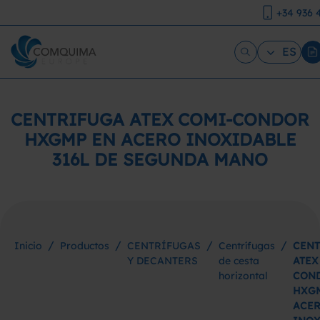
+34 936 
ES
CENTRIFUGA ATEX COMI-CONDOR
HXGMP EN ACERO INOXIDABLE
316L DE SEGUNDA MANO
/
/
/
/
Inicio
Productos
CENTRÍFUGAS
Centrífugas
CENT
Y DECANTERS
de cesta
ATEX
horizontal
CON
HXG
ACE