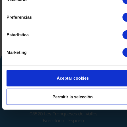
de
SEGUNDA MANO
consentimiento
Preferencias
Estadística
Marketing
Aceptar cookies
Permitir la selección
Calle Alemania, 32
08520
Les Franqueses del Valles
Barcelona
-
España