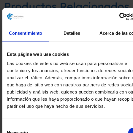
Productos Relacionados
Consentimiento
Detalles
Acerca de las c
Esta página web usa cookies
Las cookies de este sitio web se usan para personalizar el
contenido y los anuncios, ofrecer funciones de redes sociale
analizar el tráfico. Además, compartimos información sobre 
que haga del sitio web con nuestros partners de redes social
CENTRIFU
publicidad y análisis web, quienes pueden combinarla con ot
MAFFEI 
información que les haya proporcionado o que hayan recopil
INOXIDABLE
Ph DE SEG
partir del uso que haya hecho de sus servicios.
CENTRIFUGA KRAUSS
Selección
MAFFEI HZ 63 Si DE
Necesario