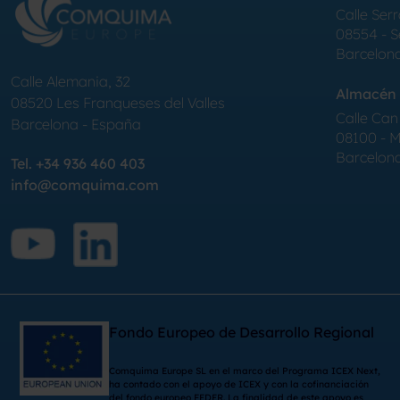
Calle Serr
08554 - 
Barcelon
Calle Alemania, 32
Almacén 
08520
Les Franqueses del Valles
Calle Can 
Barcelona
-
España
08100 - Mo
Barcelon
Tel.
+34 936 460 403
info@comquima.com
Fondo Europeo de Desarrollo Regional
Comquima Europe SL en el marco del Programa ICEX Next,
ha contado con el apoyo de ICEX y con la cofinanciación
del fondo europeo FEDER. La finalidad de este apoyo es