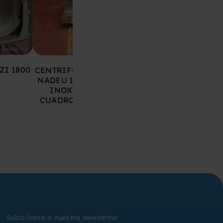
ZI 1800
CENTRIFUGA ATEX RIERA
CENTRIFUGA COM
NADEU 100F-600 ACERO
SC6 ATEX CON AR
INOXIDABLE CON
DE INERTIZACI
CUADROS ELECTRICOS
CUADRO DE MA
Subcribase a nuestra newsletter