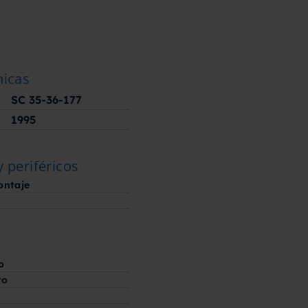
nicas
SC 35-36-177
1995
y periféricos
ontaje
o
to