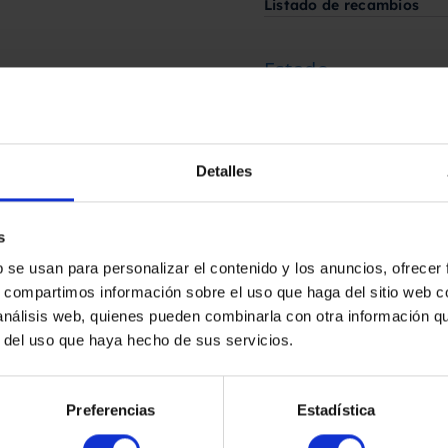
Listado de recambios
Estado
En su estado
Fabricado por
Detalles
WESTFALIA
s
Solicita aquí tu pre
b se usan para personalizar el contenido y los anuncios, ofrecer
s, compartimos información sobre el uso que haga del sitio web 
 análisis web, quienes pueden combinarla con otra información q
r del uso que haya hecho de sus servicios.
Preferencias
Estadística