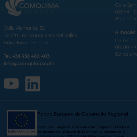
Calle Serr
08554 - 
Barcelon
Calle Alemania, 32
Almacén 
08520
Les Franqueses del Valles
Calle Can 
Barcelona
-
España
08100 - Mo
Barcelon
Tel.
+34 936 460 403
info@comquima.com
Fondo Europeo de Desarrollo Regional
Comquima Europe SL en el marco del Programa ICEX Next,
ha contado con el apoyo de ICEX y con la cofinanciación
del fondo europeo FEDER. La finalidad de este apoyo es