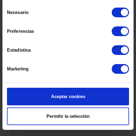
Selección
Necesario
de
consentimiento
Preferencias
Estadística
FILTRO TWIN FILTER HPF 18-D-14 2 m2 DE
Marketing
SEGUNDA MANO
Referencia
C7997
Aceptar cookies
Más información
Permitir la selección
Añadir al presupuesto