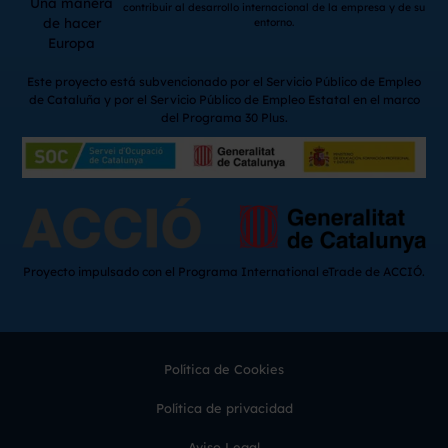
Una manera
contribuir al desarrollo internacional de la empresa y de su
de hacer
entorno.
Europa
Este proyecto está subvencionado por el Servicio Público de Empleo
de Cataluña y por el Servicio Público de Empleo Estatal en el marco
del Programa 30 Plus.
Proyecto impulsado con el Programa International eTrade de ACCIÓ.
Política de Cookies
Política de privacidad
Aviso Legal