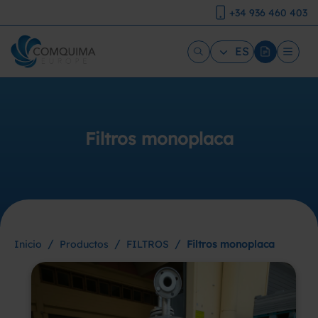
+34 936 460 403
ES
Filtros monoplaca
/
/
/
Inicio
Productos
FILTROS
Filtros monoplaca