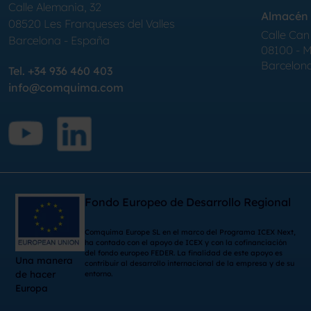
Calle Alemania, 32
Almacén 
08520
Les Franqueses del Valles
Calle Can 
Barcelona
-
España
08100 - Mo
Barcelon
Tel.
+34 936 460 403
info@comquima.com
Fondo Europeo de Desarrollo Regional
Comquima Europe SL en el marco del Programa ICEX Next,
ha contado con el apoyo de ICEX y con la cofinanciación
del fondo europeo FEDER. La finalidad de este apoyo es
Una manera
contribuir al desarrollo internacional de la empresa y de su
de hacer
entorno.
Europa