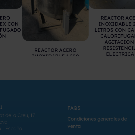
CERO
REACTOR AC
TEX CON
INOXIDABLE 
IFUGADO
LITROS CON CA
IÓN
CALORIFUGA
AGITACION
RESISTENCI
REACTOR ACERO
ELECTRICA
INOXIDABLE 1.200
LITROS CON CAMISA,
CALORIFUGADO,
AGITACION Y
RESISTENCIAS
ELECTRICAS
1
FAQS
at de la Creu, 17
Condiciones generales de
Seva
venta
a - España