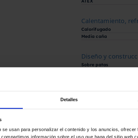
ATEX
Calentamiento, ref
Calorifugado
Media caña
Diseño y construcc
Sobre patas
Información para e
Peso
Detalles
Estado
s
En su estado
b se usan para personalizar el contenido y los anuncios, ofrecer
s, compartimos información sobre el uso que haga del sitio web 