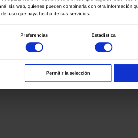
Fabricado por
 análisis web, quienes pueden combinarla con otra información q
Maivisa
r del uso que haya hecho de sus servicios.
Preferencias
Estadística
Solicita aquí tu pre
Permitir la selección