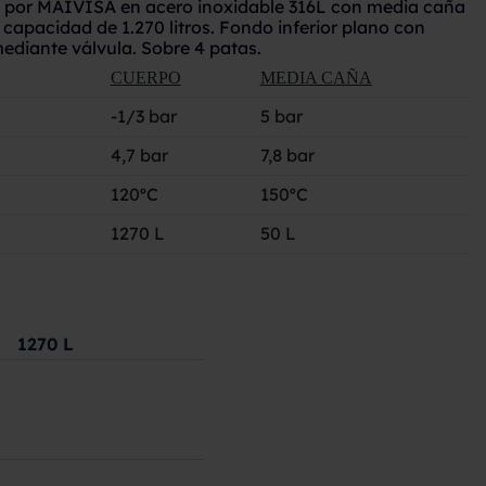
 por MAIVISA en acero inoxidable 316L con media caña
capacidad de 1.270 litros. Fondo inferior plano con
ediante válvula. Sobre 4 patas.
CUERPO
MEDIA CAÑA
-1/3 bar
5 bar
4,7 bar
7,8 bar
120ºC
150ºC
1270 L
50 L
1270
L