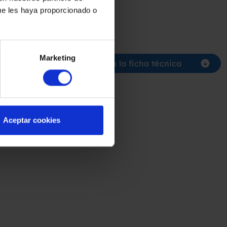
ue les haya proporcionado o
Marketing
supuesto
Descarga la ficha técnica
Aceptar cookies