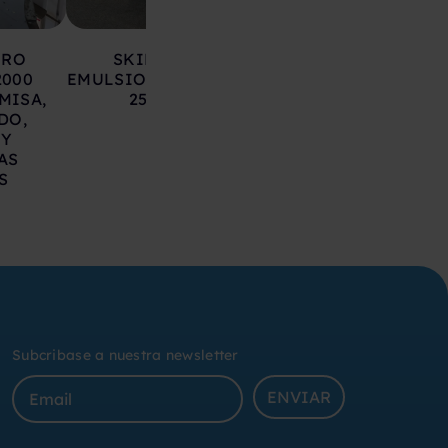
ERO
SKID REACTOR
REACTOR TRIAG
2000
EMULSIONADOR COSMOS
LLEAL ACER
MISA,
250 NUEVO
INOXIDABLE 60 L
DO,
 Y
AS
S
Subcribase a nuestra newsletter
ENVIAR