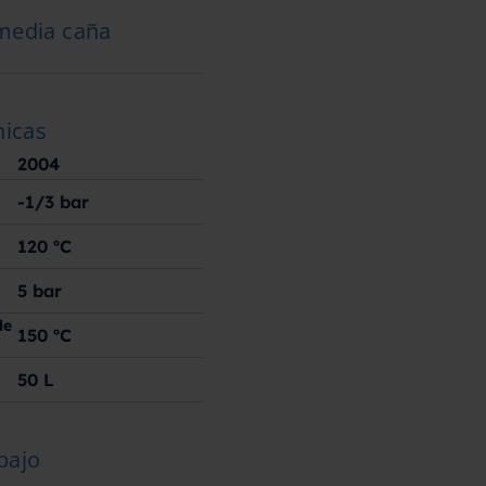
 media caña
nicas
2004
-1/3
bar
120
ºC
5
bar
de
150
ºC
50
L
bajo