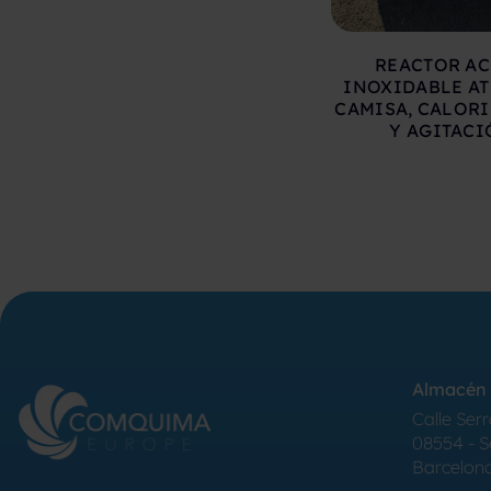
REACTOR A
INOXIDABLE A
CAMISA, CALOR
Y AGITAC
Almacén 
Calle Serr
08554 - 
Barcelon