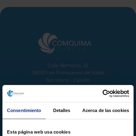
Calle Alemania, 32
08520
Les Franqueses del Valles
Barcelona
-
España
Tel.
+34 936 460 403
info@comquima.com
Consentimiento
Detalles
Acerca de las cookies
Esta página web usa cookies