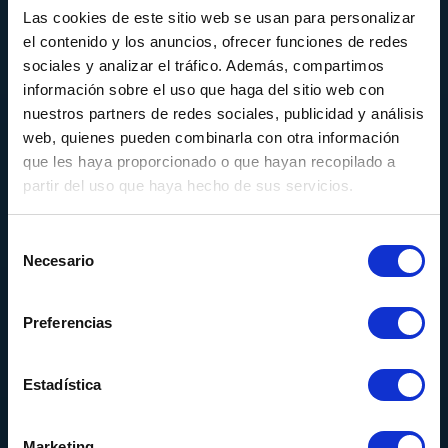
Almacén 1
Las cookies de este sitio web se usan para personalizar
Calle Serrat de la Creu, 17
el contenido y los anuncios, ofrecer funciones de redes
08554 - Seva
sociales y analizar el tráfico. Además, compartimos
Barcelona - España
información sobre el uso que haga del sitio web con
nuestros partners de redes sociales, publicidad y análisis
Almacén 2
web, quienes pueden combinarla con otra información
Calle Can Pere Gil 16
que les haya proporcionado o que hayan recopilado a
08100 - Mollet del Vallés
partir del uso que haya hecho de sus servicios.
Barcelona - España
Selección
Necesario
de
consentimiento
FAQS
Preferencias
Condiciones generales de venta
Estadística
Sobre nosotros
Vende tu equipo
Marketing