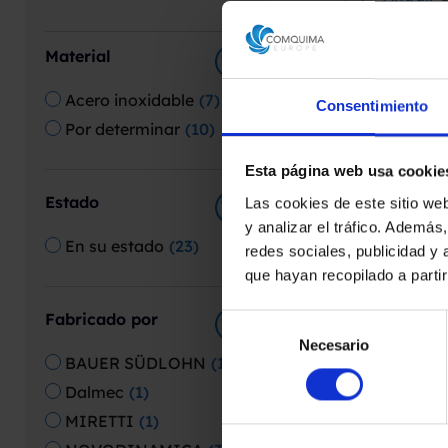
presupu
Material
Acero inoxidable
(
7
)
Consentimiento
Por determinar
(
10
)
Esta página web usa cookie
Estado
Las cookies de este sitio we
y analizar el tráfico. Ademá
En su estado
(
23
)
redes sociales, publicidad y
que hayan recopilado a parti
Fabricado por
Selección
Necesario
de
BAUER SÜDLOHN
(
1
)
consentimiento
Dalmec
(
1
)
MIRETTI
(
1
)