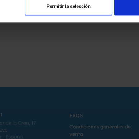
Permitir la selección
1
FAQS
at de la Creu, 17
Condiciones generales de
Seva
venta
a - España