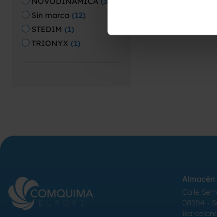
NOVODINAMICA
(
3
)
Sin marca
(
12
)
STEDIM
(
1
)
TRIONYX
(
1
)
Almacén 
Calle Serr
08554 - 
Barcelon