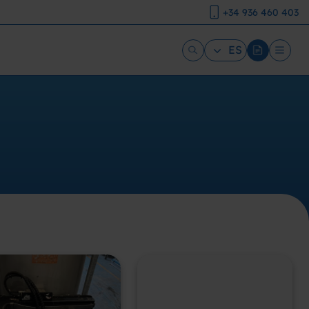
+34 936 460 403
ES