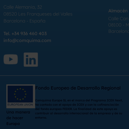
Calle Alemania, 32
Almacén 
08520
Les Franqueses del Valles
Calle Can 
Barcelona
-
España
08100 - Mo
Barcelon
Tel.
+34 936 460 403
info@comquima.com
Fondo Europeo de Desarrollo Regional
Comquima Europe SL en el marco del Programa ICEX Next,
ha contado con el apoyo de ICEX y con la cofinanciación
del fondo europeo FEDER. La finalidad de este apoyo es
Una manera
contribuir al desarrollo internacional de la empresa y de su
de hacer
entorno.
Europa