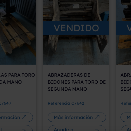
VENDIDO
AS PARA TORO
ABRAZADERAS DE
ABR
DA MANO
BIDONES PARA TORO DE
BID
SEGUNDA MANO
SEG
C7647
Referencia
C7642
Refe
ormación
Más información
M
l
Añadir al
A