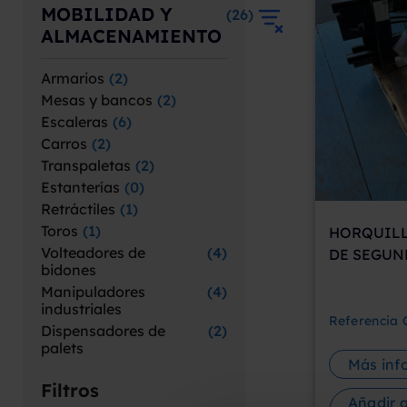
MOBILIDAD Y
(
26
)
ALMACENAMIENTO
Armarios
(
2
)
Mesas y bancos
(
2
)
Escaleras
(
6
)
Carros
(
2
)
Transpaletas
(
2
)
Estanterías
(
0
)
Retráctiles
(
1
)
Toros
(
1
)
HORQUILL
Volteadores de
(
4
)
DE SEGUN
bidones
Manipuladores
(
4
)
industriales
Referencia
Dispensadores de
(
2
)
palets
Más inf
Filtros
Añadir a