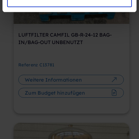
LUFTFILTER CAMFIL GB-R-24-12 BAG-
IN/BAG-OUT UNBENUTZT
Referenz
C13781
Weitere Informationen
Zum Budget hinzufügen