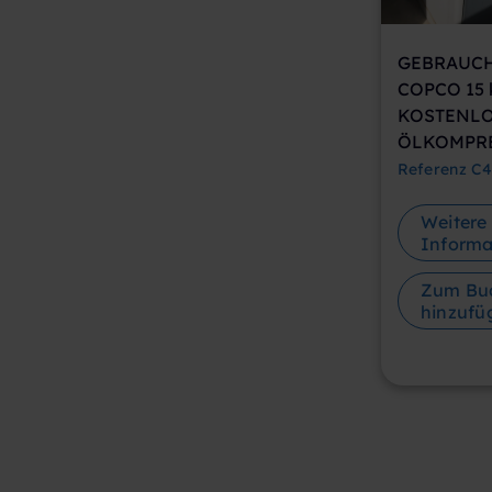
COPCO 15
KOSTENL
ÖLKOMPR
Referenz
C4
Weitere
Informa
Zum Bu
hinzufü