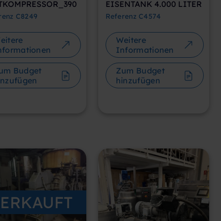
eitere
Weitere
nformationen
Informationen
um Budget
Zum Budget
Marketing
inzufügen
hinzufügen
Aceptar cookies
ERKAUFT
VERKAUFT
RAUCHTER ATLAS