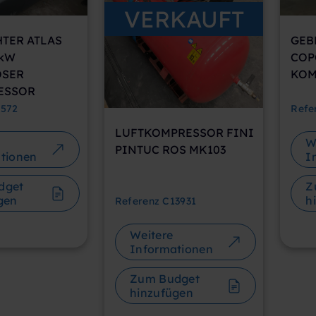
 kW
COP
OSER
KOM
ESSOR
572
Refe
LUFTKOMPRESSOR FINI
W
PINTUC ROS MK103
tionen
I
dget
Z
gen
h
Referenz
C13931
Weitere
Informationen
Zum Budget
hinzufügen