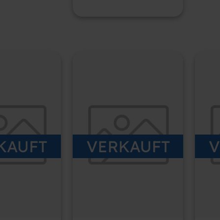
KAUFT
VERKAUFT
V
TER ALMiG
GEBRAUCHTER ATLAS
GEB
KOMPRESSOR
COPCO 15 kW
COP