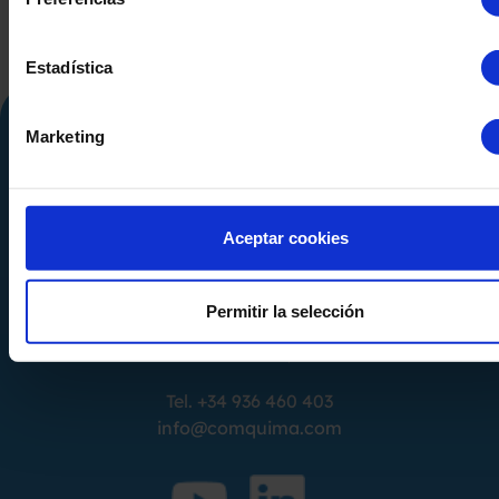
Estadística
Marketing
Aceptar cookies
Calle Alemania, 32
Permitir la selección
08520
Les Franqueses del Valles
Barcelona
-
España
Tel.
+34 936 460 403
info@comquima.com