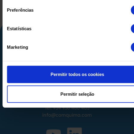
Preferências
Estatísticas
Marketing
Permitir todos os cookies
Calle Alemania, 32
08520
Les Franqueses del Valles
Permitir seleção
Barcelona
-
España
Tel.
+34 936 460 403
info@comquima.com