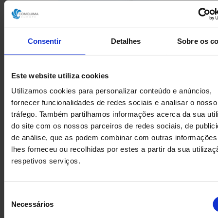
Consentir
Detalhes
Sobre os c
Este website utiliza cookies
Utilizamos cookies para personalizar conteúdo e anúncios,
fornecer funcionalidades de redes sociais e analisar o nosso
tráfego. Também partilhamos informações acerca da sua uti
do site com os nossos parceiros de redes sociais, de public
de análise, que as podem combinar com outras informações
lhes forneceu ou recolhidas por estes a partir da sua utiliza
CENTRÍFUGA RIERA
CENTRÍFUG
respetivos serviços.
NADEU 200F-1000 EM AÇO
VERTICAL A
INOXIDÁVEL 316 250 KG
Seleção
Necessários
de
consentimento