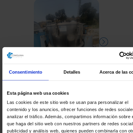
Consentimiento
Detalles
Acerca de las c
Esta página web usa cookies
CENTRIFUGA RIERA
CENTRIFUGA 
NADEU 200F-1000 ACERO
Las cookies de este sitio web se usan para personalizar el
INOXIDABLE 316 250 Kg
contenido y los anuncios, ofrecer funciones de redes sociale
analizar el tráfico. Además, compartimos información sobre 
que haga del sitio web con nuestros partners de redes social
publicidad y análisis web, quienes pueden combinarla con ot