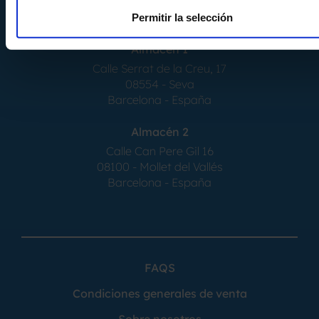
Permitir la selección
Almacén 1
Calle Serrat de la Creu, 17
08554 - Seva
Barcelona - España
Almacén 2
Calle Can Pere Gil 16
08100 - Mollet del Vallés
Barcelona - España
FAQS
Condiciones generales de venta
Sobre nosotros