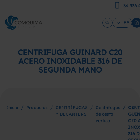
+34 936 
ES
CENTRIFUGA GUINARD C20
ACERO INOXIDABLE 316 DE
SEGUNDA MANO
/
/
/
/
Inicio
Productos
CENTRÍFUGAS
Centrífugas
CENT
Y DECANTERS
de cesta
GUI
vertical
C20 
INOX
316 D