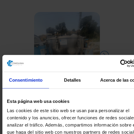
Consentimiento
Detalles
Acerca de las c
Esta página web usa cookies
CENTRIFUGA RIERA
CENTRIFUGA 
Las cookies de este sitio web se usan para personalizar el
NADEU 200F-1000 ACERO
contenido y los anuncios, ofrecer funciones de redes sociale
INOXIDABLE 316 250 Kg
analizar el tráfico. Además, compartimos información sobre 
que haga del sitio web con nuestros partners de redes social