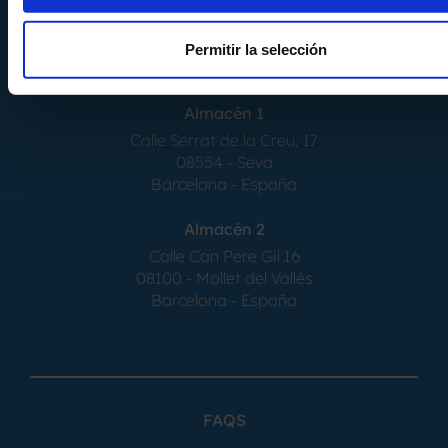
Permitir la selección
Almacén 1
Calle Serrat de la Creu, 17
08554 - Seva
Barcelona - España
Almacén 2
Calle Can Pere Gil 16
08100 - Mollet del Vallés
Barcelona - España
FAQS