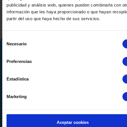
publicidad y análisis web, quienes pueden combinarla con ot
información que les haya proporcionado o que hayan recopil
partir del uso que haya hecho de sus servicios.
Selección
Necesario
de
consentimiento
Preferencias
Estadística
Calle Alemania, 32
08520
Les Franqueses del Valles
Marketing
Barcelona
-
España
Tel.
+34 936 460 403
info@comquima.com
Aceptar cookies