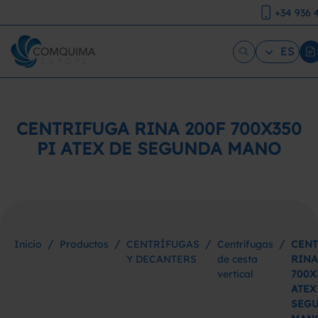
+34 936 
ES
CENTRIFUGA RINA 200F 700X350
PI ATEX DE SEGUNDA MANO
/
/
/
/
Inicio
Productos
CENTRÍFUGAS
Centrífugas
CENT
Y DECANTERS
de cesta
RINA
vertical
700X
ATEX
SEG