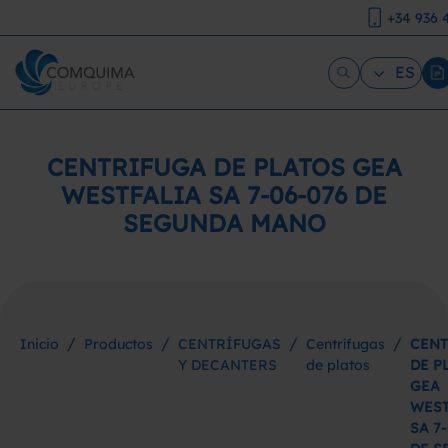
+34 936 
ES
CENTRIFUGA DE PLATOS GEA
WESTFALIA SA 7-06-076 DE
SEGUNDA MANO
/
/
/
/
Inicio
Productos
CENTRÍFUGAS
Centrífugas
CENT
Y DECANTERS
de platos
DE P
GEA
WEST
SA 7