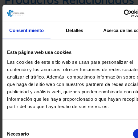
Consentimiento
Detalles
Acerca de las c
Esta página web usa cookies
Las cookies de este sitio web se usan para personalizar el
contenido y los anuncios, ofrecer funciones de redes sociale
analizar el tráfico. Además, compartimos información sobre 
que haga del sitio web con nuestros partners de redes social
publicidad y análisis web, quienes pueden combinarla con ot
información que les haya proporcionado o que hayan recopil
partir del uso que haya hecho de sus servicios.
CENTRIFUGA DE PLATOS
CENTRIFUGA
Selección
WESTFALIA SC 35-36-177
WESTFALIA S
Necesario
de
CON BOMBA MONO
CON BOM