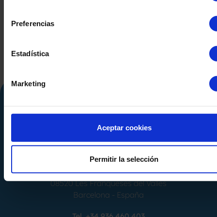
consentimiento
Preferencias
Estadística
Marketing
Aceptar cookies
Permitir la selección
Calle Alemania, 32
08520
Les Franqueses del Valles
Barcelona
-
España
Tel.
+34 936 460 403