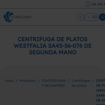
+34 936 
ES
CENTRIFUGA DE PLATOS
WESTFALIA SA45-36-076 DE
SEGUNDA MANO
/
/
/
/
Inicio
Productos
CENTRÍFUGAS
Centrífugas
CENT
Y DECANTERS
de platos
DE P
WEST
SA45
DE S