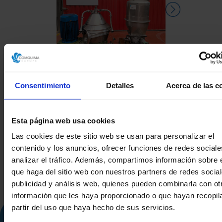
Consentimiento
Detalles
Acerca de las c
CENTRIFUGA DE PLATOS
CENTRIFUGA
WESTFALIA SC 35-36-177
WESTFALIA S
CON BOMBA MONO
CON BOM
Esta página web usa cookies
Las cookies de este sitio web se usan para personalizar el
contenido y los anuncios, ofrecer funciones de redes sociale
analizar el tráfico. Además, compartimos información sobre 
que haga del sitio web con nuestros partners de redes social
publicidad y análisis web, quienes pueden combinarla con ot
información que les haya proporcionado o que hayan recopil
partir del uso que haya hecho de sus servicios.