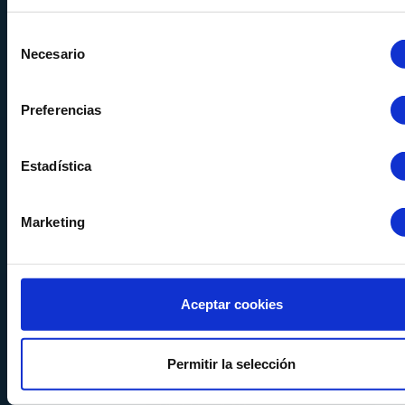
Selección
Necesario
de
consentimiento
Preferencias
Calle Alemania, 32
08520
Les Franqueses del Valles
Estadística
Barcelona
-
España
Tel.
+34 936 460 403
Marketing
info@comquima.com
Aceptar cookies
Almacén 1
Permitir la selección
Calle Serrat de la Creu, 17
08554 - Seva