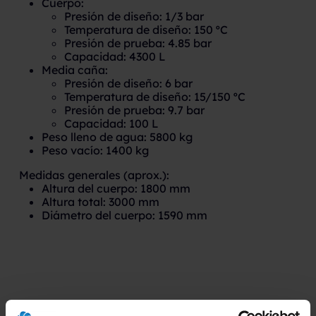
Cuerpo:
Presión de diseño: 1/3 bar
Temperatura de diseño: 150 ºC
Presión de prueba: 4.85 bar
Capacidad: 4300 L
Media caña:
Presión de diseño: 6 bar
Temperatura de diseño: 15/150 ºC
Presión de prueba: 9.7 bar
Capacidad: 100 L
Peso lleno de agua: 5800 kg
Peso vacío: 1400 kg
Medidas generales (aprox.):
Altura del cuerpo: 1800 mm
Altura total: 3000 mm
Diámetro del cuerpo: 1590 mm