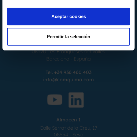
Aceptar cookies
Permitir la selección
Calle Alemania, 32
08520
Les Franqueses del Valles
Barcelona
-
España
Tel.
+34 936 460 403
info@comquima.com
Almacén 1
Calle Serrat de la Creu, 17
08554 - Seva