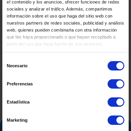
el contenido y los anuncios, ofrecer funciones de redes
sociales y analizar el tráfico. Además, compartimos
información sobre el uso que haga del sitio web con
nuestros partners de redes sociales, publicidad y análisis
web, quienes pueden combinarla con otra información
que les haya proporcionado o que hayan recopilado a
partir del uso que haya hecho de sus servicios.
REACTOR ACERO
Selección
INOXIDABLE ATEX CON
Necesario
de
CAMISA, CALORIFUGADO
Y AGITACIÓN
consentimiento
Preferencias
REACTO
INOXIDAB
LITROS CO
Estadística
CALORI
AGITA
RESIST
Marketing
ELECT