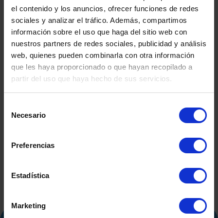
el contenido y los anuncios, ofrecer funciones de redes
sociales y analizar el tráfico. Además, compartimos
información sobre el uso que haga del sitio web con
nuestros partners de redes sociales, publicidad y análisis
web, quienes pueden combinarla con otra información
que les haya proporcionado o que hayan recopilado a
partir del uso que haya hecho de sus servicios.
REACTOR ACERO
Selección
INOXIDABLE ATEX CON
Necesario
de
CAMISA, CALORIFUGADO
consentimiento
Y AGITACIÓN
Preferencias
REACTO
INOXIDAB
Estadística
LITROS CO
CALORI
AGITA
RESIST
Marketing
ELECT