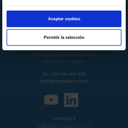
Aceptar cookies
Permitir la selección
Calle Alemania, 32
08520
Les Franqueses del Valles
Barcelona
-
España
Tel.
+34 936 460 403
info@comquima.com
Almacén 1
Calle Serrat de la Creu, 17