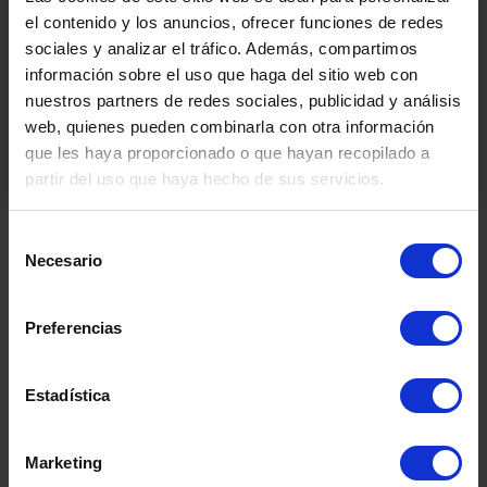
BACHILLER
el contenido y los anuncios, ofrecer funciones de redes
sociales y analizar el tráfico. Además, compartimos
información sobre el uso que haga del sitio web con
nuestros partners de redes sociales, publicidad y análisis
web, quienes pueden combinarla con otra información
que les haya proporcionado o que hayan recopilado a
partir del uso que haya hecho de sus servicios.
Selección
Necesario
de
Productos Relacionados
consentimiento
Preferencias
Estadística
Marketing