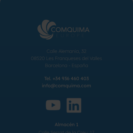
ELECT
Calle Alemania, 32
08520
Les Franqueses del Valles
Barcelona
-
España
Tel.
+34 936 460 403
info@comquima.com
Almacén 1
Calle Serrat de la Creu, 17