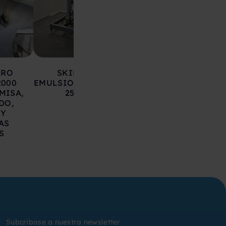
ERO
SKID REACTOR
REACTOR TRIAG
2000
EMULSIONADOR COSMOS
LLEAL ACER
MISA,
250 NUEVO
INOXIDABLE 60 L
DO,
 Y
AS
S
Subcribase a nuestra newsletter