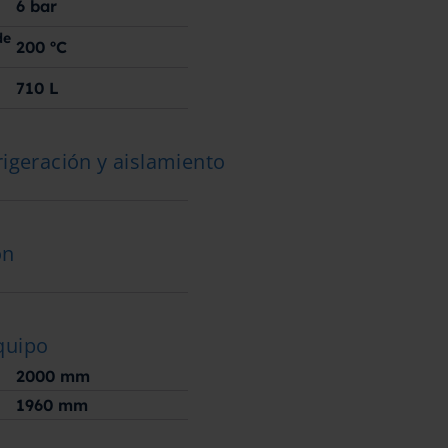
6
bar
de
200
ºC
710
L
rigeración y aislamiento
ón
quipo
2000
mm
1960
mm