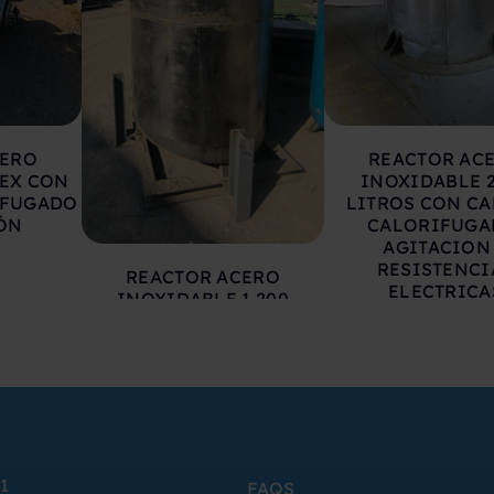
CERO
REACTOR AC
TEX CON
INOXIDABLE 
IFUGADO
LITROS CON CA
IÓN
CALORIFUGA
AGITACION
RESISTENCI
REACTOR ACERO
ELECTRICA
INOXIDABLE 1.200
LITROS CON CAMISA,
CALORIFUGADO,
AGITACION Y
RESISTENCIAS
ELECTRICAS
1
FAQS