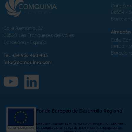
Calle Serr
08554 - 
Barcelon
Calle Alemania, 32
Almacén 
08520
Les Franqueses del Valles
Calle Can 
Barcelona
-
España
08100 - Mo
Barcelon
Tel.
+34 936 460 403
info@comquima.com
Fondo Europeo de Desarrollo Regional
Comquima Europe SL en el marco del Programa ICEX Next,
ha contado con el apoyo de ICEX y con la cofinanciación