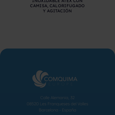
INOXIDABLE ATEX CON
CAMISA, CALORIFUGADO
Y AGITACIÓN
REACTO
INOXIDAB
LITROS CO
CALORI
AGITA
RESIST
ELECT
Calle Alemania, 32
08520
Les Franqueses del Valles
Barcelona
-
España