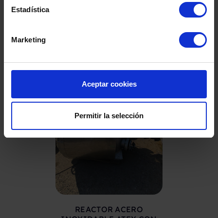
Productos Relacionados
Estadística
Marketing
Aceptar cookies
Permitir la selección
REACTOR ACERO