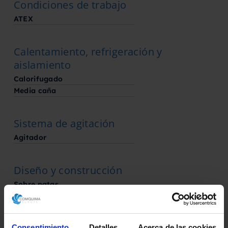
Condiciones de trabajo
ATEX
Calentamiento, refrigeración y
aislamiento
Calorifugado
Media caña
Sistema de agitación
Agitador
Diseño y construcción
Sobre patas
Información para el transporte
Consentimiento
Detalles
Acerca de las cookies