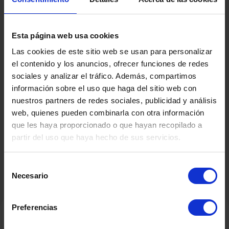
155
Peso
Kg
Esta página web usa cookies
Estado
Las cookies de este sitio web se usan para personalizar
el contenido y los anuncios, ofrecer funciones de redes
En su estado
sociales y analizar el tráfico. Además, compartimos
información sobre el uso que haga del sitio web con
Fabricado por
nuestros partners de redes sociales, publicidad y análisis
JUSTINOX
web, quienes pueden combinarla con otra información
que les haya proporcionado o que hayan recopilado a
partir del uso que haya hecho de sus servicios.
Selección
Necesario
de
consentimiento
Preferencias