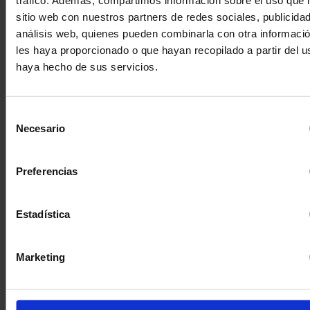
tráfico. Además, compartimos información sobre el uso que 
sitio web con nuestros partners de redes sociales, publicida
análisis web, quienes pueden combinarla con otra informaci
Productos Relacionados
les haya proporcionado o que hayan recopilado a partir del 
haya hecho de sus servicios.
Selección
Necesario
de
consentimiento
Preferencias
Estadística
Marketing