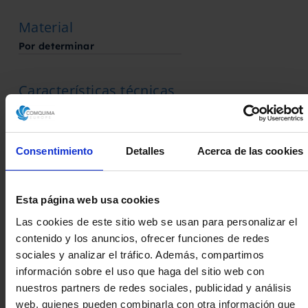
Material
Por determinar
Características técnicas
2003
Año de fabricación
Consentimiento
Detalles
Acerca de las cookies
Estado
En su estado
Esta página web usa cookies
Fabricado por
Las cookies de este sitio web se usan para personalizar el
contenido y los anuncios, ofrecer funciones de redes
Safem
sociales y analizar el tráfico. Además, compartimos
información sobre el uso que haga del sitio web con
nuestros partners de redes sociales, publicidad y análisis
web, quienes pueden combinarla con otra información que