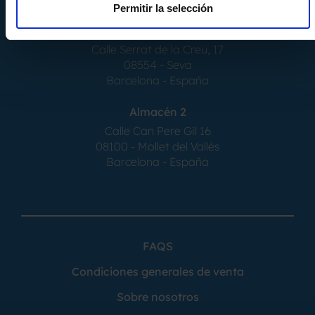
Permitir la selección
Almacén 1
Calle Serrat de la Creu, 17
08554 - Seva
Barcelona - España
Almacén 2
Calle Can Pere Gil 16
08100 - Mollet del Vallés
Barcelona - España
FAQS
Condiciones generales de venta
Sobre nosotros