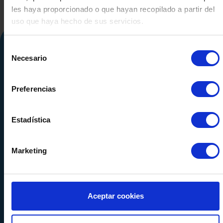
les haya proporcionado o que hayan recopilado a partir del
uso que haya hecho de sus servicios.
Selección
Necesario
de
consentimiento
Preferencias
Estadística
Calle Alemania, 32
08520
Les Franqueses del Valles
Barcelona
-
España
Marketing
Tel.
+34 936 460 403
info@comquima.com
Aceptar cookies