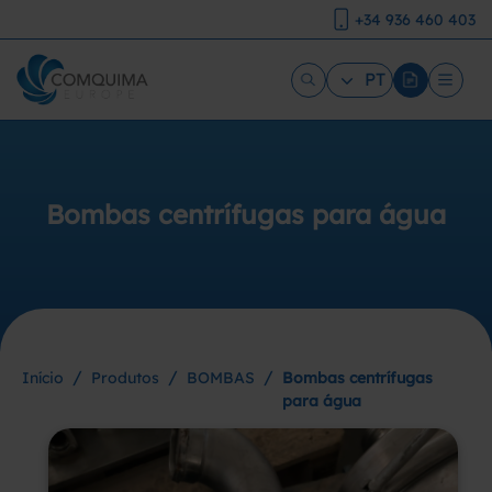
+34 936 460 403
PT
Bombas centrífugas para água
/
/
/
Início
Produtos
BOMBAS
Bombas centrífugas
para água