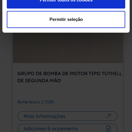
Permitir seleção
GRUPO DE BOMBA DE MOTOR TIPO TUTHILL
DE SEGUNDA MÃO
Referência
C7159
Mais informações
Adicionar à orçamento