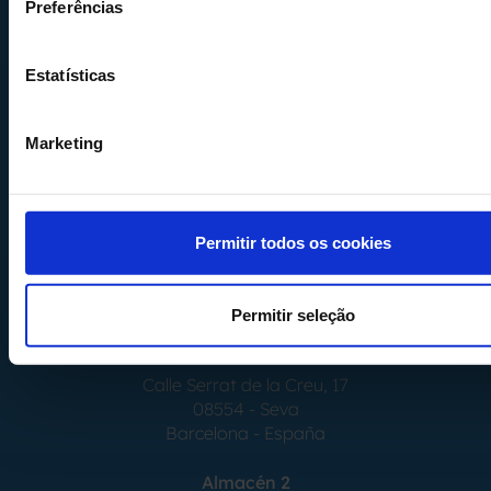
Preferências
Estatísticas
Calle Alemania, 32
08520
Les Franqueses del Valles
Barcelona
-
España
Marketing
Tel.
+34 936 460 403
info@comquima.com
Permitir todos os cookies
Permitir seleção
Almacén 1
Calle Serrat de la Creu, 17
08554 - Seva
Barcelona - España
Almacén 2