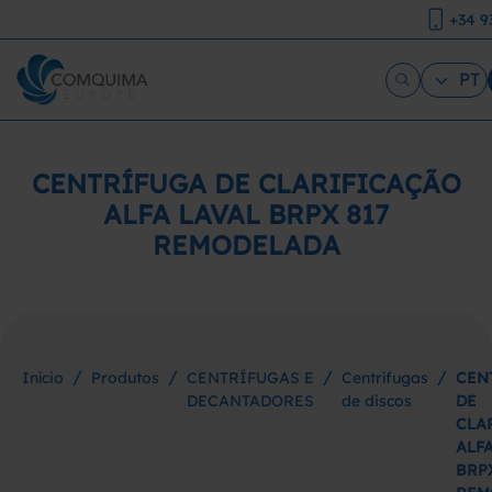
+34 9
PT
CENTRÍFUGA DE CLARIFICAÇÃO
ALFA LAVAL BRPX 817
REMODELADA
/
/
/
/
Início
Produtos
CENTRÍFUGAS E
Centrífugas
CEN
DECANTADORES
de discos
DE
CLA
ALF
BRPX