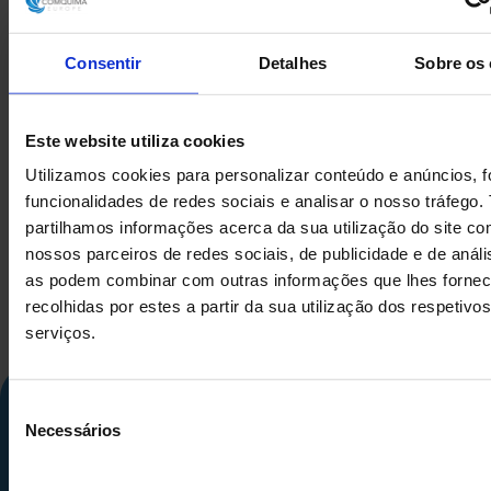
Consentir
Detalhes
Sobre os 
CENTRIFUGADORA DE
CENTRIFU
Este website utiliza cookies
PLACAS WESTFALIA SC
PLACAS WE
Utilizamos cookies para personalizar conteúdo e anúncios, f
35-36-177 COM BOMBA
35-36-177
funcionalidades de redes sociais e analisar o nosso tráfego
MONO
MO
partilhamos informações acerca da sua utilização do site c
nossos parceiros de redes sociais, de publicidade e de análi
as podem combinar com outras informações que lhes forne
recolhidas por estes a partir da sua utilização dos respetivos
serviços.
Seleção
Necessários
de
consentimento