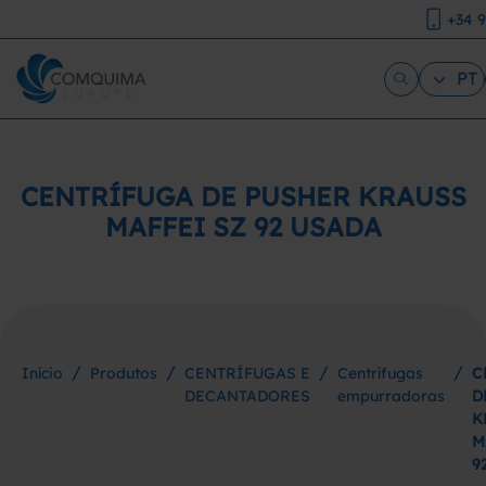
+34 
PT
CENTRÍFUGA DE PUSHER KRAUSS
MAFFEI SZ 92 USADA
/
/
/
/
Início
Produtos
CENTRÍFUGAS E
Centrífugas
C
DECANTADORES
empurradoras
D
K
M
9