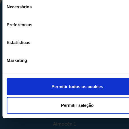
Seleção
Necessários
de
consentimento
Preferências
Estatísticas
Calle Alemania, 32
08520
Les Franqueses del Valles
Marketing
Barcelona
-
España
Tel.
+34 936 460 403
info@comquima.com
Permitir todos os cookies
Permitir seleção
Almacén 1