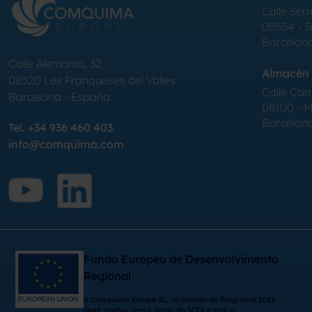
Calle Serr
08554 - 
Barcelon
Calle Alemania, 32
Almacén 
08520
Les Franqueses del Valles
Calle Can 
Barcelona
-
España
08100 - Mo
Barcelon
Tel.
+34 936 460 403
info@comquima.com
Fundo Europeu de Desenvolvimento
Regional
A Comquima Europe SL, no âmbito do Programa ICEX
Next, contou com o apoio do ICEX e com o