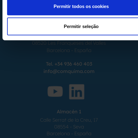
Permitir todos os cookies
Permitir seleção
Calle Alemania, 32
08520
Les Franqueses del Valles
Barcelona
-
España
Tel.
+34 936 460 403
info@comquima.com
Almacén 1
Calle Serrat de la Creu, 17
08554 - Seva
Barcelona - España