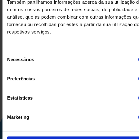
Também partilhamos informações acerca da sua utilização d
com os nossos parceiros de redes sociais, de publicidade e
análise, que as podem combinar com outras informações qu
forneceu ou recolhidas por estes a partir da sua utilização d
respetivos serviços.
FECHO SIFÓNICO AÇO
SIFÃO 
Seleção
INOXIDÁVEL
INOXI
Necessários
de
consentimento
Preferências
Estatísticas
Marketing