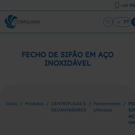
+34 93
PT
FECHO DE SIFÃO EM AÇO
INOXIDÁVEL
/
/
/
/
Início
Produtos
CENTRÍFUGAS E
Fechamentos
FE
DECANTADORES
sifônicos
SI
AÇ
IN