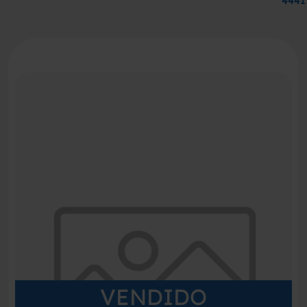
4441
VENDIDO