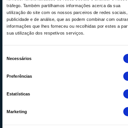
tráfego. Também partilhamos informações acerca da sua
utilização do site com os nossos parceiros de redes sociais,
Calle Alemania, 32
publicidade e de análise, que as podem combinar com outra
08520
Les Franqueses del Valles
informações que lhes forneceu ou recolhidas por estes a part
Barcelona
-
España
sua utilização dos respetivos serviços.
Tel.
+34 936 460 403
info@comquima.com
Seleção
Necessários
de
consentimento
Preferências
Almacén 1
Calle Serrat de la Creu, 17
Estatísticas
08554 - Seva
Barcelona - España
Marketing
Almacén 2
Calle Can Pere Gil 16