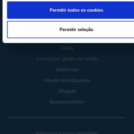
08100 - Mollet del Vallés
Permitir todos os cookies
Barcelona - España
Permitir seleção
FAQS
Condições gerais de venda
Sobre nós
Venda de máquinas
Aluguel
Representadas
Subscreva a nossa newsletter