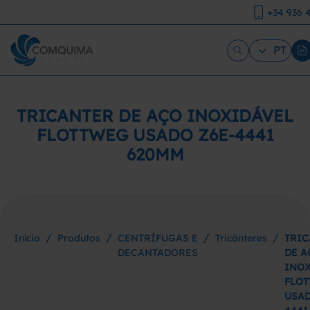
+34 936 
PT
TRICANTER DE AÇO INOXIDÁVEL
FLOTTWEG USADO Z6E-4441
620MM
/
/
/
/
Início
Produtos
CENTRÍFUGAS E
Tricânteres
TRIC
DECANTADORES
DE A
INOX
FLO
USAD