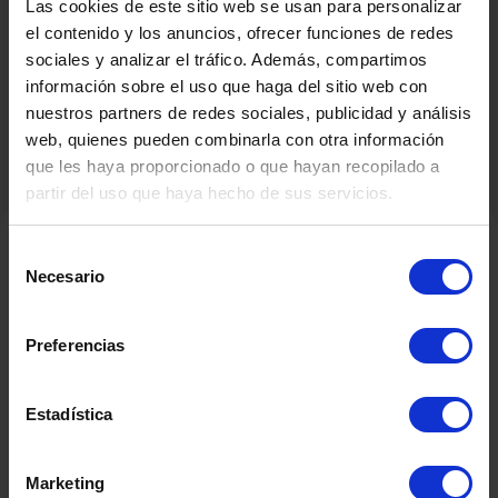
Las cookies de este sitio web se usan para personalizar
TM IBÉRICA
el contenido y los anuncios, ofrecer funciones de redes
sociales y analizar el tráfico. Además, compartimos
información sobre el uso que haga del sitio web con
nuestros partners de redes sociales, publicidad y análisis
web, quienes pueden combinarla con otra información
que les haya proporcionado o que hayan recopilado a
partir del uso que haya hecho de sus servicios.
Selección
Necesario
de
Verwandte Produkte
consentimiento
Preferencias
Estadística
Marketing