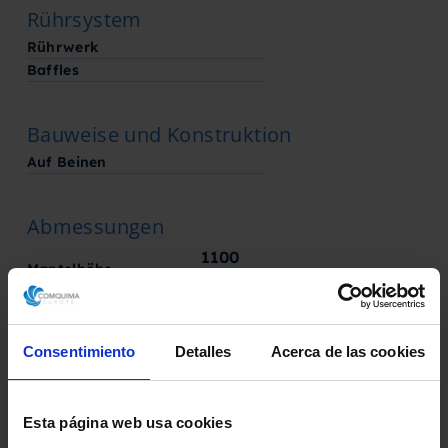
Rührsystem
Rührwerk
Baffles
Bauweise und Konstruktion
Auf Beinen
Abmessungen
1100
Mantelhöhe
mm
Zustand
Consentimiento
Detalles
Acerca de las cookies
Im Zustand
Esta página web usa cookies
Hergestellt von