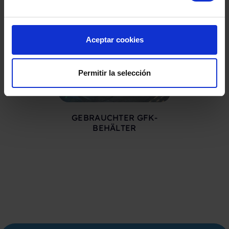
Aceptar cookies
Permitir la selección
GEBRAUCHTER GFK-
GEBRA
BEHÄLTER
DRUCKLUF
CO.INOX 