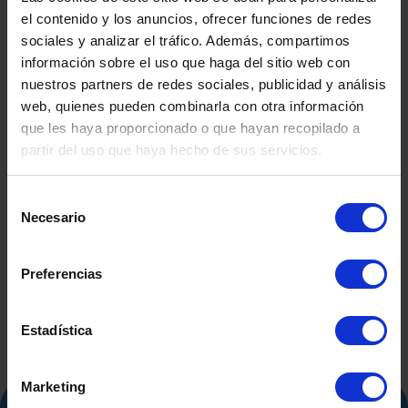
el contenido y los anuncios, ofrecer funciones de redes
sociales y analizar el tráfico. Además, compartimos
información sobre el uso que haga del sitio web con
nuestros partners de redes sociales, publicidad y análisis
web, quienes pueden combinarla con otra información
que les haya proporcionado o que hayan recopilado a
partir del uso que haya hecho de sus servicios.
GEBRAUCHTER GFK-
GEBRA
Selección
BEHÄLTER
DRUCKLUF
Necesario
de
CO.INOX 
consentimiento
Preferencias
Estadística
Marketing