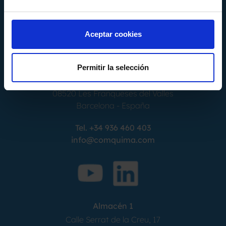
Aceptar cookies
Permitir la selección
Calle Alemania, 32
08520
Les Franqueses del Valles
Barcelona
-
España
Tel.
+34 936 460 403
info@comquima.com
Almacén 1
Calle Serrat de la Creu, 17