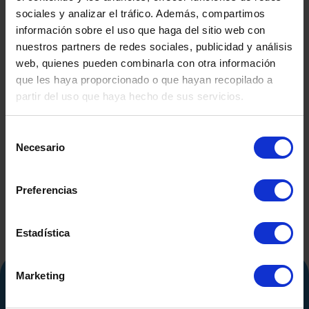
sociales y analizar el tráfico. Además, compartimos
información sobre el uso que haga del sitio web con
nuestros partners de redes sociales, publicidad y análisis
web, quienes pueden combinarla con otra información
que les haya proporcionado o que hayan recopilado a
partir del uso que haya hecho de sus servicios.
GEBRAUCHTER GFK-
GEBRA
BEHÄLTER
DRUCKLUF
Selección
CO.INOX 
Necesario
de
consentimiento
Preferencias
Estadística
Marketing