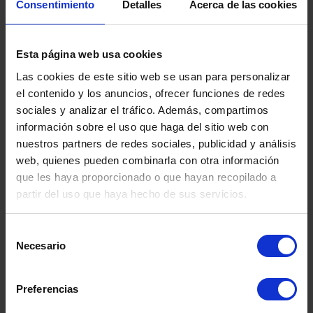
Consentimiento
Detalles
Acerca de las cookies
Verwandte Produkte
Esta página web usa cookies
Las cookies de este sitio web se usan para personalizar
el contenido y los anuncios, ofrecer funciones de redes
sociales y analizar el tráfico. Además, compartimos
información sobre el uso que haga del sitio web con
nuestros partners de redes sociales, publicidad y análisis
web, quienes pueden combinarla con otra información
que les haya proporcionado o que hayan recopilado a
partir del uso que haya hecho de sus servicios.
Selección
Necesario
de
consentimiento
Preferencias
GEBRAUCHTER GFK-
GEBRA