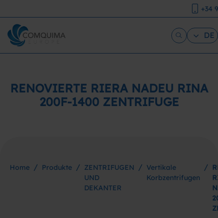
+34 
DE
RENOVIERTE RIERA NADEU RINA
200F-1400 ZENTRIFUGE
/
/
/
/
Home
Produkte
ZENTRIFUGEN
Vertikale
R
UND
Korbzentrifugen
R
DEKANTER
N
2
Z