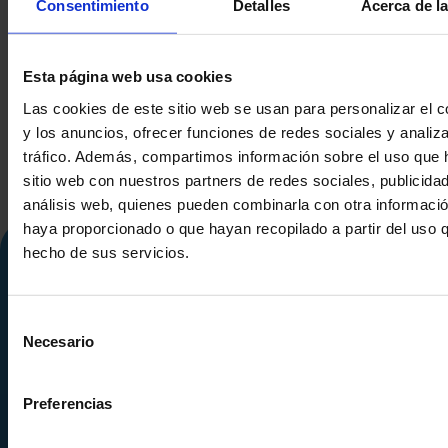
Consentimiento
Detalles
Acerca de l
RIERA NADEU 200F-1000
ATEX-KORB
ZENTRIFUGE AUS
MIT VERTIK
EDELSTAHL 316 250 KG
12
Esta página web usa cookies
Las cookies de este sitio web se usan para personalizar el c
y los anuncios, ofrecer funciones de redes sociales y analiza
tráfico. Además, compartimos información sobre el uso que 
sitio web con nuestros partners de redes sociales, publicida
análisis web, quienes pueden combinarla con otra informació
haya proporcionado o que hayan recopilado a partir del uso 
hecho de sus servicios.
Selección
Necesario
de
consentimiento
Preferencias
Calle Alemania, 32
08520
Les Franqueses del Valles