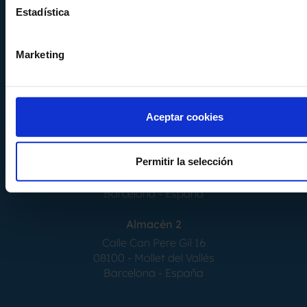
Barcelona
-
España
Estadística
Tel.
+34 936 460 403
info@comquima.com
Marketing
Aceptar cookies
Almacén 1
Permitir la selección
Calle Serrat de la Creu, 17
08554 - Seva
Barcelona - España
Almacén 2
Calle Can Pere Gil 16
08100 - Mollet del Vallés
Barcelona - España