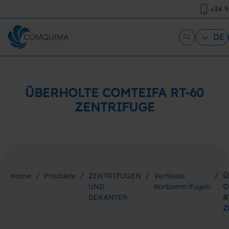
+34 9
DE
ÜBERHOLTE COMTEIFA RT-60
ZENTRIFUGE
/
/
/
/
Home
Produkte
ZENTRIFUGEN
Vertikale
Ü
UND
Korbzentrifugen
C
DEKANTER
R
Z