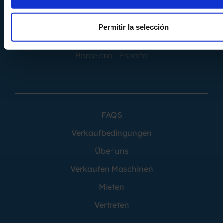
Almacén 2
Permitir la selección
Calle Can Pere Gil 16
08100 - Mollet del Vallés
Barcelona - España
FAQS
Verkaufbedingungen
Über uns
Verkaufen Maschinen
Mieten
Vertreten