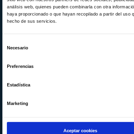
análisis web, quienes pueden combinarla con otra informació
haya proporcionado o que hayan recopilado a partir del uso 
hecho de sus servicios.
Calle Alemania, 32
Selección
08520
Les Franqueses del Valles
Necesario
de
Barcelona
-
España
consentimiento
Tel.
+34 936 460 403
Preferencias
info@comquima.com
Estadística
Marketing
Almacén 1
Calle Serrat de la Creu, 17
08554 - Seva
Aceptar cookies
Barcelona - España