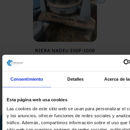
RIERA NADEU 200F-1000
ATEX-KORB
ZENTRIFUGE AUS
MIT VERTIK
EDELSTAHL 316 250 KG
12
Consentimiento
Detalles
Acerca de la
Esta página web usa cookies
Las cookies de este sitio web se usan para personalizar el c
y los anuncios, ofrecer funciones de redes sociales y analiza
tráfico. Además, compartimos información sobre el uso que 
sitio web con nuestros partners de redes sociales, publicida