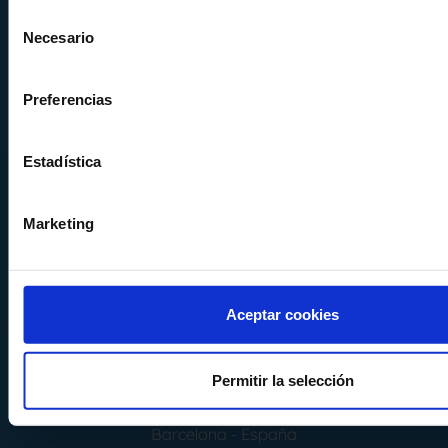
Selección
08520
Les Franqueses del Valles
Necesario
de
Barcelona
-
España
consentimiento
Tel.
+34 936 460 403
Preferencias
info@comquima.com
Estadística
Marketing
Almacén 1
Calle Serrat de la Creu, 17
08554 - Seva
Aceptar cookies
Barcelona - España
Almacén 2
Permitir la selección
Calle Can Pere Gil 16
08100 - Mollet del Vallés
Barcelona - España