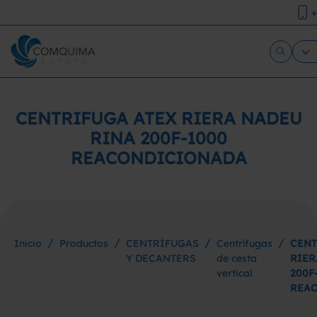
+
CENTRIFUGA ATEX RIERA NADEU
RINA 200F-1000
REACONDICIONADA
/
/
/
/
Inicio
Productos
CENTRÍFUGAS
Centrífugas
CENT
Y DECANTERS
de cesta
RIER
vertical
200F
REA