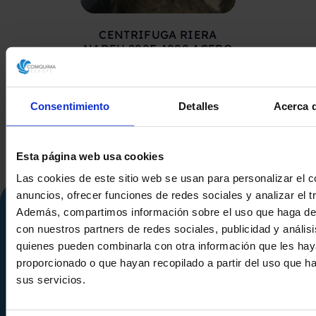
CENTRIFUGA RIERA
CENTRIFUGA 
NADEU 200F-1000 ACERO
INOXIDABLE 316 250 Kg
Consentimiento
Detalles
Acerca d
Esta página web usa cookies
Las cookies de este sitio web se usan para personalizar el c
anuncios, ofrecer funciones de redes sociales y analizar el tr
Además, compartimos información sobre el uso que haga del
con nuestros partners de redes sociales, publicidad y anális
quienes pueden combinarla con otra información que les ha
proporcionado o que hayan recopilado a partir del uso que 
sus servicios.
Calle Alemania, 32