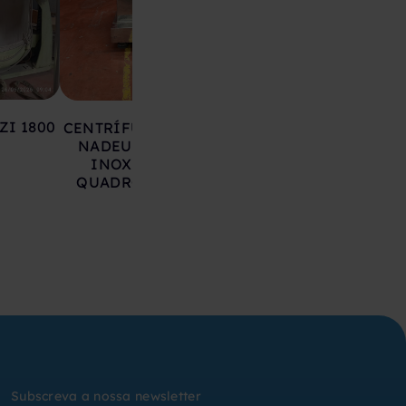
ZI 1800
CENTRÍFUGA ATEX RIERA
CENTRÍFUGA A
NADEU 100F-600 AÇO
COMTEIFA SC6 
INOXIDÁVEL COM
ARMÁRIO D
QUADROS ELÉTRICOS
INERTIZAÇÃO E P
DE CONTROL
Subscreva a nossa newsletter