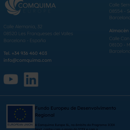
Calle Serr
08554 - 
Barcelon
Calle Alemania, 32
Almacén 
08520
Les Franqueses del Valles
Calle Can 
Barcelona
-
España
08100 - Mo
Barcelon
Tel.
+34 936 460 403
info@comquima.com
Fundo Europeu de Desenvolvimento
Regional
A Comquima Europe SL, no âmbito do Programa ICEX
Next, contou com o apoio do ICEX e com o