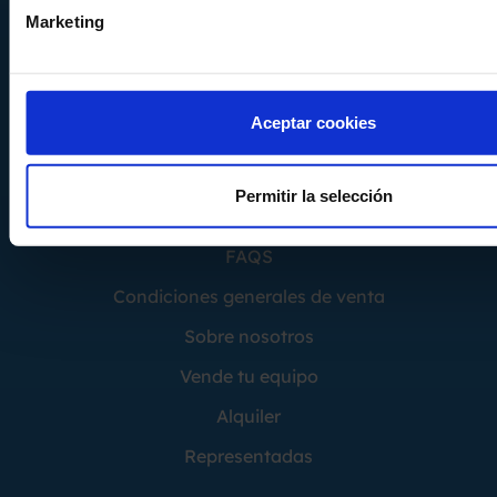
Marketing
Almacén 2
Calle Can Pere Gil 16
08100 - Mollet del Vallés
Barcelona - España
Aceptar cookies
Permitir la selección
FAQS
Condiciones generales de venta
Sobre nosotros
Vende tu equipo
Alquiler
Representadas