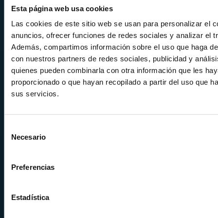
Esta página web usa cookies
Las cookies de este sitio web se usan para personalizar el c
anuncios, ofrecer funciones de redes sociales y analizar el tr
Además, compartimos información sobre el uso que haga del
con nuestros partners de redes sociales, publicidad y anális
Calle Alemania, 32
quienes pueden combinarla con otra información que les ha
08520
Les Franqueses del Valles
proporcionado o que hayan recopilado a partir del uso que 
Barcelona
-
España
sus servicios.
Tel.
+34 936 460 403
info@comquima.com
Selección
Necesario
de
consentimiento
Preferencias
Almacén 1
Calle Serrat de la Creu, 17
Estadística
08554 - Seva
Barcelona - España