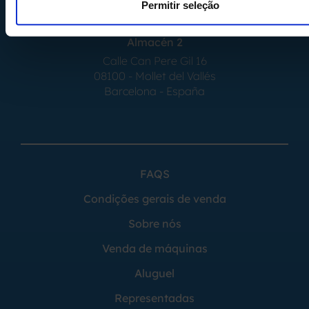
Permitir seleção
Barcelona - España
Almacén 2
Calle Can Pere Gil 16
08100 - Mollet del Vallés
Barcelona - España
FAQS
Condições gerais de venda
Sobre nós
Venda de máquinas
Aluguel
Representadas