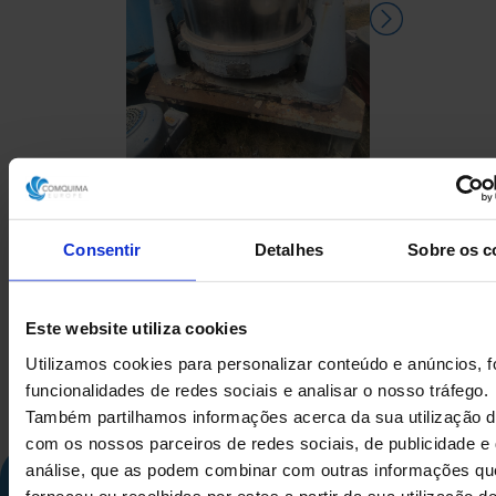
CENTRÍFUGA RIERA
CENTRÍFUG
NADEU 200F-1000 EM AÇO
VERTICAL A
Consentir
Detalhes
Sobre os c
INOXIDÁVEL 316 250 KG
Este website utiliza cookies
Utilizamos cookies para personalizar conteúdo e anúncios, f
funcionalidades de redes sociais e analisar o nosso tráfego.
Também partilhamos informações acerca da sua utilização d
com os nossos parceiros de redes sociais, de publicidade e
análise, que as podem combinar com outras informações qu
forneceu ou recolhidas por estes a partir da sua utilização d