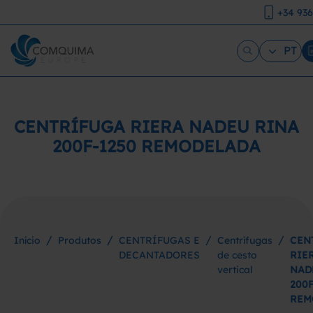
+34 93
PT
CENTRÍFUGA RIERA NADEU RINA
200F-1250 REMODELADA
/
/
/
/
Início
Produtos
CENTRÍFUGAS E
Centrífugas
CEN
DECANTADORES
de cesto
RIE
vertical
NAD
200F
REM