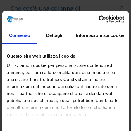
Che cos'è una colonna di
distillazione in acciaio inossidabile?
Qual è la funzione di un
Consenso
Dettagli
Informazioni sui cookie
condensatore in vetro usato?
Che cos'è il vetro borosilicato?
Questo sito web utilizza i cookie
Utilizziamo i cookie per personalizzare contenuti ed
Quali sono le caratteristiche
annunci, per fornire funzionalità dei social media e per
principali di un setaccio?
analizzare il nostro traffico. Condividiamo inoltre
informazioni sul modo in cui utilizza il nostro sito con i
Qual è l'utilità di un pallone di
nostri partner che si occupano di analisi dei dati web,
vetro?
pubblicità e social media, i quali potrebbero combinarle
con altre informazioni che ha fornito loro o che hanno
Che cos'è un filtro Nutsche?
raccolto dal suo utilizzo dei loro servizi.
Quali sono le applicazioni di una
Selezione