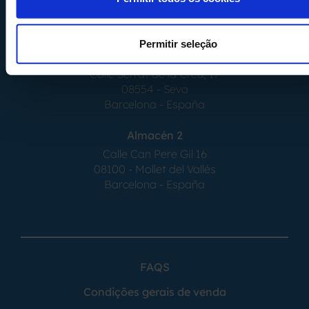
Permitir seleção
Almacén 1
Calle Serrat de la Creu, 17
08554 - Seva
Barcelona - España
Almacén 2
Calle Can Pere Gil 16
08100 - Mollet del Vallés
Barcelona - España
FAQS
Condições gerais de venda