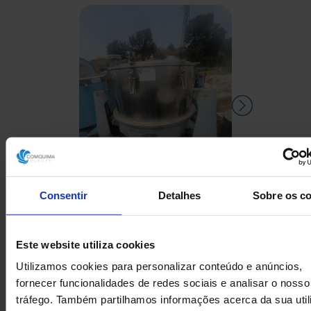
Consentir
Detalhes
Sobre os c
CENTRÍFUGA RIERA
CENTRÍFUG
NADEU 200F-1000 EM AÇO
VERTICAL A
Este website utiliza cookies
INOXIDÁVEL 316 250 KG
Utilizamos cookies para personalizar conteúdo e anúncios,
fornecer funcionalidades de redes sociais e analisar o nosso
tráfego. Também partilhamos informações acerca da sua uti