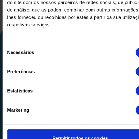
do site com os nossos parceiros de redes sociais, de public
de análise, que as podem combinar com outras informações
lhes forneceu ou recolhidas por estes a partir da sua utiliza
respetivos serviços.
Seleção
Necessários
de
consentimento
Preferências
Calle Alemania, 32
Estatísticas
08520
Les Franqueses del Valles
Barcelona
-
España
Marketing
Tel.
+34 936 460 403
info@comquima.com
Permitir todos os cookies