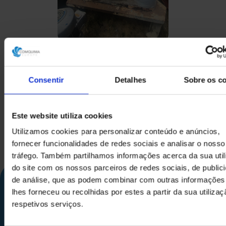
CENTRÍFUGA RIERA
CENTRÍFUG
NADEU 200F-1000 EM AÇO
VERTICAL A
INOXIDÁVEL 316 250 KG
Consentir
Detalhes
Sobre os c
Este website utiliza cookies
Utilizamos cookies para personalizar conteúdo e anúncios,
fornecer funcionalidades de redes sociais e analisar o nosso
tráfego. Também partilhamos informações acerca da sua uti
do site com os nossos parceiros de redes sociais, de public
de análise, que as podem combinar com outras informações
lhes forneceu ou recolhidas por estes a partir da sua utiliza
respetivos serviços.