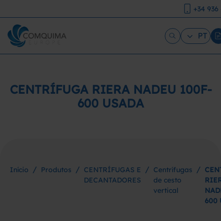
+34 936
PT
CENTRÍFUGA RIERA NADEU 100F-
600 USADA
/
/
/
/
Início
Produtos
CENTRÍFUGAS E
Centrífugas
CEN
DECANTADORES
de cesto
RIE
vertical
NAD
600