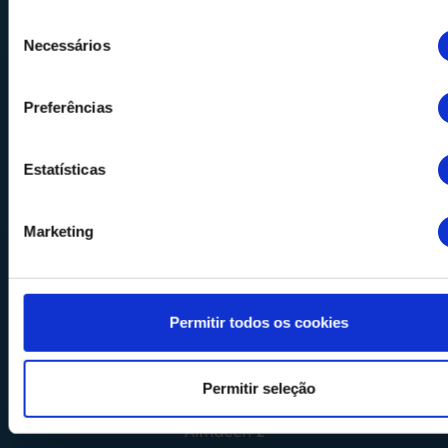
Seleção
Necessários
de
Calle Alemania, 32
consentimento
08520
Les Franqueses del Valles
Preferências
Barcelona
-
España
Tel.
+34 936 460 403
Estatísticas
info@comquima.com
Marketing
Almacén 1
Permitir todos os cookies
Calle Serrat de la Creu, 17
08554 - Seva
Barcelona - España
Permitir seleção
Almacén 2