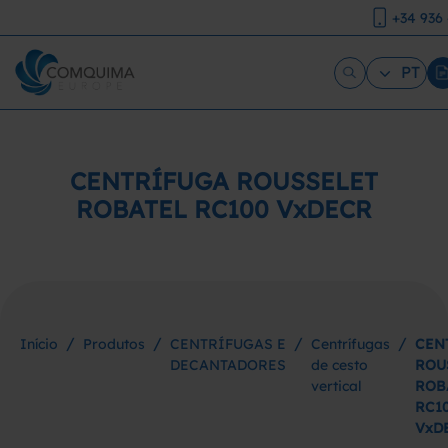
+34 936
PT
CENTRÍFUGA ROUSSELET
ROBATEL RC100 VxDECR
/
/
/
/
Início
Produtos
CENTRÍFUGAS E
Centrífugas
CEN
DECANTADORES
de cesto
ROU
vertical
ROB
RC1
VxD