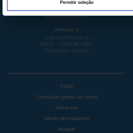
Permitir seleção
Calle Serrat de la Creu, 17
08554 - Seva
Barcelona - España
Almacén 2
Calle Can Pere Gil 16
08100 - Mollet del Vallés
Barcelona - España
FAQS
Condições gerais de venda
Sobre nós
Venda de máquinas
Aluguel