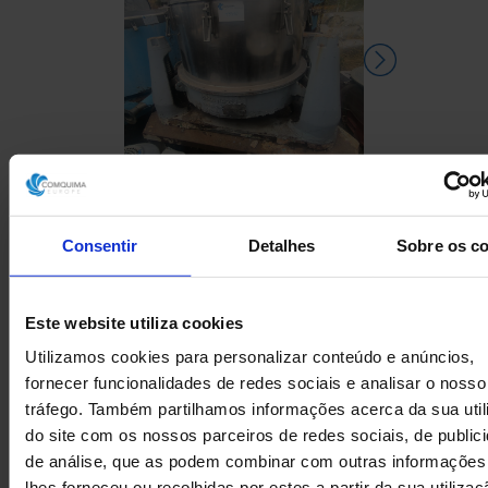
Consentir
Detalhes
Sobre os c
CENTRÍFUGA RIERA
CENTRÍFUG
NADEU 200F-1000 EM AÇO
VERTICAL A
INOXIDÁVEL 316 250 KG
Este website utiliza cookies
Utilizamos cookies para personalizar conteúdo e anúncios,
fornecer funcionalidades de redes sociais e analisar o nosso
tráfego. Também partilhamos informações acerca da sua uti
do site com os nossos parceiros de redes sociais, de public
de análise, que as podem combinar com outras informações
lhes forneceu ou recolhidas por estes a partir da sua utiliza