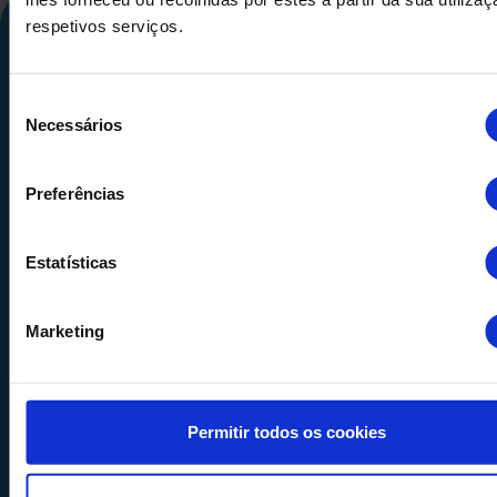
respetivos serviços.
Seleção
Necessários
de
consentimento
Preferências
Calle Alemania, 32
08520
Les Franqueses del Valles
Barcelona
-
España
Estatísticas
Tel.
+34 936 460 403
info@comquima.com
Marketing
Permitir todos os cookies
Almacén 1