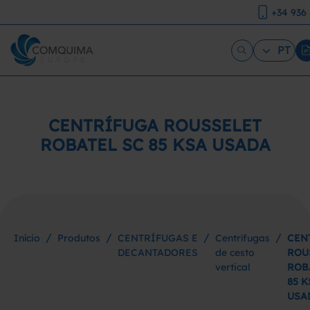
+34 936
PT
CENTRÍFUGA ROUSSELET
ROBATEL SC 85 KSA USADA
/
/
/
/
Início
Produtos
CENTRÍFUGAS E
Centrífugas
CEN
DECANTADORES
de cesto
ROU
vertical
ROB
85 K
USA