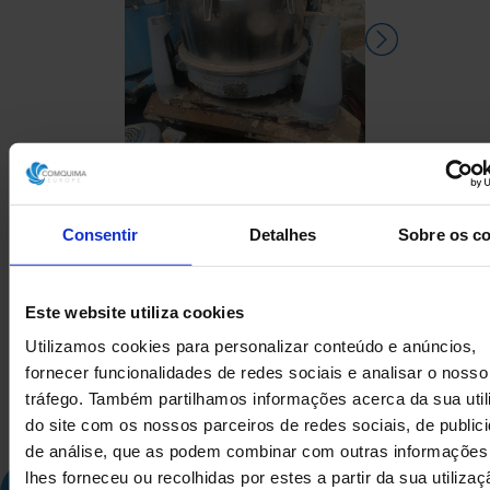
CENTRÍFUGA RIERA
CENTRÍFUG
Consentir
Detalhes
Sobre os c
NADEU 200F-1000 EM AÇO
VERTICAL A
INOXIDÁVEL 316 250 KG
Este website utiliza cookies
Utilizamos cookies para personalizar conteúdo e anúncios,
fornecer funcionalidades de redes sociais e analisar o nosso
tráfego. Também partilhamos informações acerca da sua uti
do site com os nossos parceiros de redes sociais, de public
de análise, que as podem combinar com outras informações
lhes forneceu ou recolhidas por estes a partir da sua utiliza