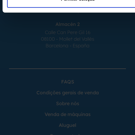
08554 - Seva
Barcelona - España
Almacén 2
Calle Can Pere Gil 16
08100 - Mollet del Vallés
Barcelona - España
FAQS
Condições gerais de venda
Sobre nós
Venda de máquinas
Aluguel