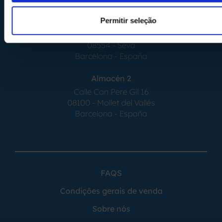
Almacén 1
Permitir seleção
Calle Serrat de la Creu, 17
08554 - Seva
Barcelona - España
Almacén 2
Calle Can Pere Gil 16
08100 - Mollet del Vallés
Barcelona - España
FAQS
Condições gerais de venda
Sobre nós