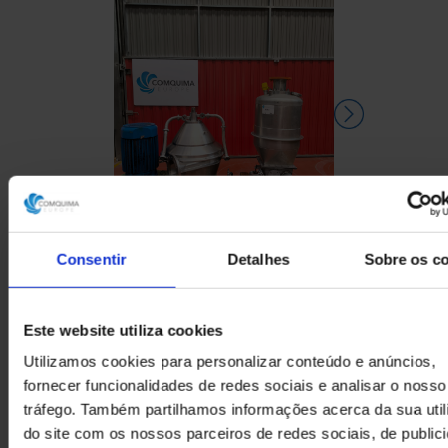
Consentir
Detalhes
Sobre os c
CENTRIFUGADORA DE
CENTRIFU
PLACAS WESTFALIA SC
PLACAS WE
Este website utiliza cookies
35-36-177 COM BOMBA
35-36-177
MONO
MO
Utilizamos cookies para personalizar conteúdo e anúncios,
fornecer funcionalidades de redes sociais e analisar o nosso
tráfego. Também partilhamos informações acerca da sua uti
do site com os nossos parceiros de redes sociais, de public