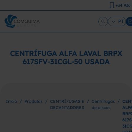
+34 936
PT
CENTRÍFUGA ALFA LAVAL BRPX
617SFV-31CGL-50 USADA
/
/
/
/
Início
Produtos
CENTRÍFUGAS E
Centrífugas
CEN
DECANTADORES
de discos
ALF
BRP
617S
31CG