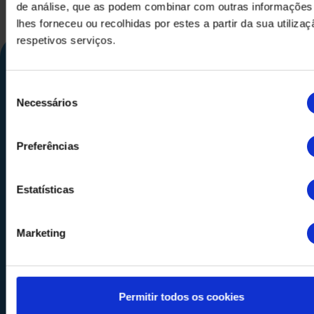
de análise, que as podem combinar com outras informações
lhes forneceu ou recolhidas por estes a partir da sua utiliza
respetivos serviços.
Seleção
Necessários
de
consentimento
Preferências
Calle Alemania, 32
08520
Les Franqueses del Valles
Estatísticas
Barcelona
-
España
Marketing
Tel.
+34 936 460 403
info@comquima.com
Permitir todos os cookies