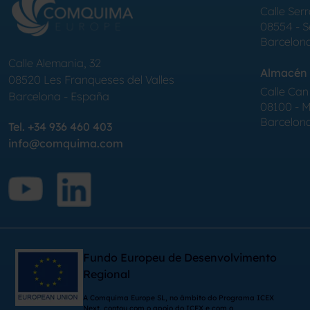
Calle Serr
08554 - 
Barcelon
Calle Alemania, 32
Almacén 
08520
Les Franqueses del Valles
Calle Can 
Barcelona
-
España
08100 - Mo
Barcelon
Tel.
+34 936 460 403
info@comquima.com
Fundo Europeu de Desenvolvimento
Regional
A Comquima Europe SL, no âmbito do Programa ICEX
Next, contou com o apoio do ICEX e com o